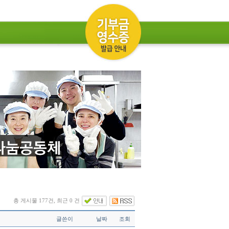
총 게시물 177건, 최근 0 건
글쓴이
날짜
조회