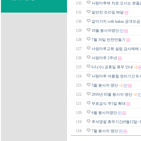
132
사랑마루에 차로 오시는 분들을
131
밑반찬 조리및 배달
130
같이가치 with kakao 공개모
129
10월 봉사자명단
128
7월 16일 반찬만들기
127
사랑마루교회 설립 감사예배
126
사랑마루 2주년
125
6.6.(수) 공휴일 휴무 안내
+2
124
사랑마루 여름철 정비기간 &
123
5월 봉사자 명단
+2
122
2010년 03월 봉사자 명단
+2
121
무료급식 주5일 확대
120
6월 봉사자명단
119
추석명절 휴무기간(9월12일~1
118
7월 봉사자 명단