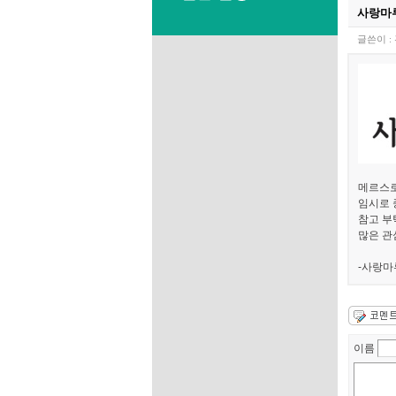
사랑마
글쓴이 :
메르스로
임시로 
참고 부
많은 관
-사랑마
이름