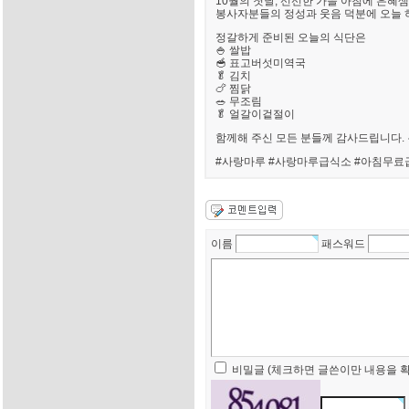
10월의 첫날, 선선한 가을 아침에 은혜샘
봉사자분들의 정성과 웃음 덕분에 오늘 하
정갈하게 준비된 오늘의 식단은
🍚 쌀밥
🥣 표고버섯미역국
🥬 김치
🍗 찜닭
🥗 무조림
🥬 얼갈이겉절이
함께해 주신 모든 분들께 감사드립니다. 
#사랑마루 #사랑마루급식소 #아침무료
이름
패스워드
비밀글 (체크하면 글쓴이만 내용을 확