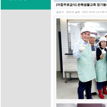
[아침무료급식] 은혜샘물교회 정기봉사 (2
글쓴이 :
관리자
날짜 :
2025-10-01 (수) 08:3