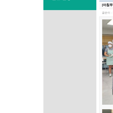
[아침무
글쓴이 :