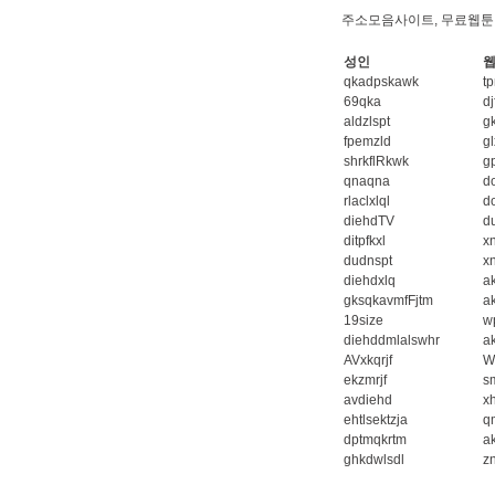
주소모음사이트, 무료웹툰
성인
웹
qkadpskawk
tp
69qka
dj
aldzlspt
g
fpemzld
gl
shrkflRkwk
g
qnaqna
d
rlaclxlql
d
diehdTV
d
ditpfkxl
x
dudnspt
xn
diehdxlq
a
gksqkavmfFjtm
a
19size
w
diehddmlalswhr
a
AVxkqrjf
W
ekzmrjf
s
avdiehd
x
ehtlsektzja
q
dptmqkrtm
ak
ghkdwlsdl
zn