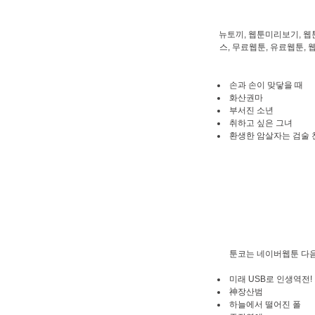
뉴토끼, 웹툰미리보기, 웹
스, 무료웹툰, 유료웹툰, 
손과 손이 맞닿을 때
화산권마
부서진 소년
취하고 싶은 그녀
환생한 암살자는 검술 
툰코는 네이버웹툰 다음
미래 USB로 인생역전!
神장산범
하늘에서 떨어진 폴