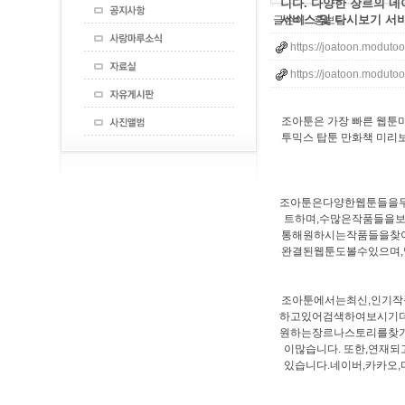
니다. 다양한 장르의 
서비스 및 다시보기 서
글쓴이 :
홍보탑
https://joatoon.modutoo
https://joatoon.modutoo
조아툰은 가장 빠른 웹툰
투믹스 탑툰 만화책 미리
조아툰은다양한웹툰들을무
트하며,수많은작품들을
통해원하시는작품들을찾
완결된웹툰도볼수있으며
조아툰에서는최신,인기
하고있어검색하여보시기더
원하는장르나스토리를찾기
이많습니다. 또한,연
있습니다.네이버,카카