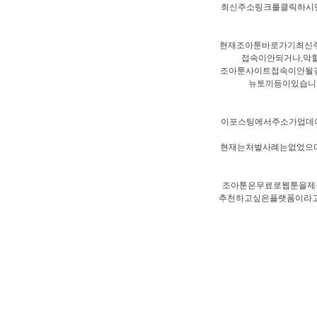
최신주소링크를클릭하시
현재조아툰바로가기최신주소
접속이안되거나,막힐
조아툰사이트접속이안될경
뉴토끼등이있습니다
이포스팅에서주소가업데
현재는처벌사례는없었으
조아툰은무료로웹툰을제
추천하고싶은플랫폼이라고