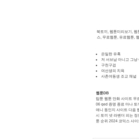
북토끼, 웹툰미리보기, 웹
스, 무료웹툰, 유료웹툰, 
은밀한 유혹
저 서브남 아니고 그냥
구천구검
여선생의 치욕
사촌여동생 조교 채널
웹툰DB
탑툰 웹툰
만화 사이트 무
06
qed 증명 종료 마나 토
애니 동인지 사이트
다음 
시
토끼 넷
라벤더 피는 정
툰 순위 2024
코믹스 사이