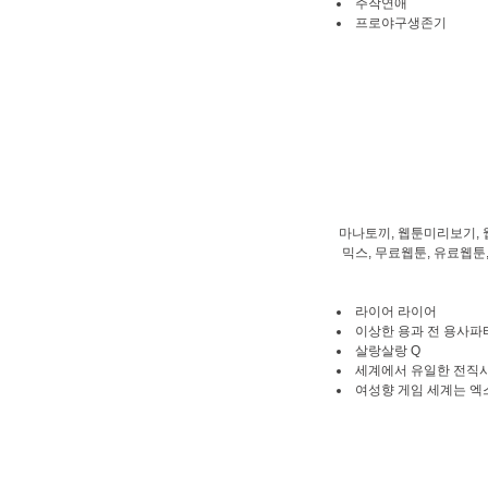
주작연애
프로야구생존기
마나토끼, 웹툰미리보기, 
믹스, 무료웹툰, 유료웹툰,
라이어 라이어
이상한 용과 전 용사파
살랑살랑 Q
세계에서 유일한 전직
여성향 게임 세계는 